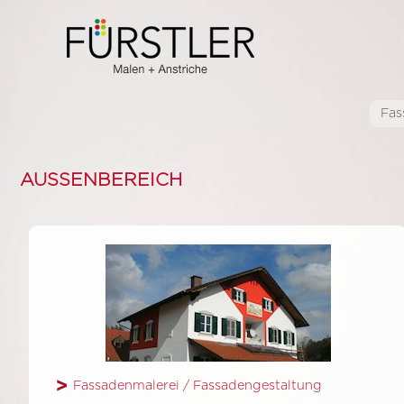
Fas
AUSSENBEREICH
INNENBEREICH
VERSPACHTELUNG
LASURTECHNIKEN
INNENRAUMGESTALTUNG
BRANDSCHUTZBESCHICHTUNG
SCHIMMELBEKÄMPFUNG
Fassadenmalerei / Fassadengestaltung