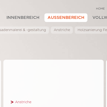
HOME
INNENBEREICH
AUSSENBEREICH
VOLL
sadenmalerei & -gestaltung
Anstriche
Holzsanierung Fen
Anstriche