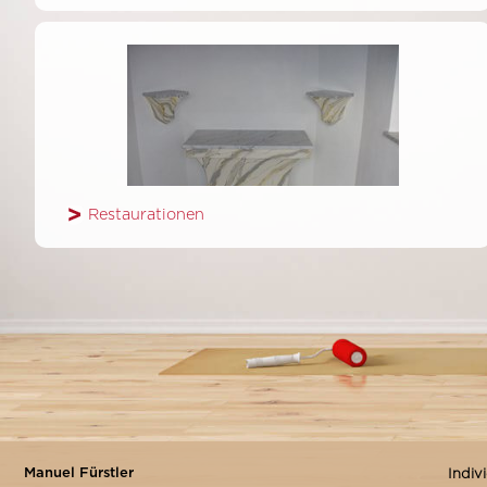
AUSSENBEREICH
FASSADENMALEREI & -GESTALTUNG
ANSTRICHE
HOLZSANIERUNG FENSTER, TÜREN BALKONE,
Restaurationen
RESTAURATIONEN
VOLLWÄRMESCHUTZ/WDVS
STEINTEPPICH
HOME
UMWELT & GESUNDHEIT
Manuel Fürstler
Indiv
REFERENZEN