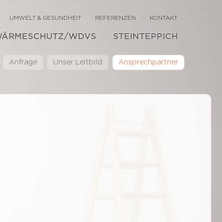
UMWELT & GESUNDHEIT
REFERENZEN
KONTAKT
WÄRMESCHUTZ/WDVS
STEINTEPPICH
Anfrage
Unser Leitbild
Ansprechpartner