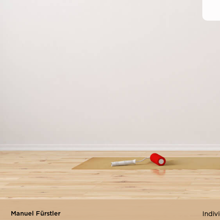
Vorher
AUSSENBEREICH
FASSADENMALEREI & -GESTALTUNG
ANSTRICHE
HOLZSANIERUNG FENSTER, TÜREN BALKONE,
RESTAURATIONEN
VOLLWÄRMESCHUTZ/WDVS
STEINTEPPICH
HOME
UMWELT & GESUNDHEIT
Manuel Fürstler
Indiv
REFERENZEN