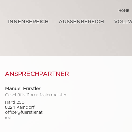
HOME
INNENBEREICH
AUSSENBEREICH
VOLL
ANSPRECHPARTNER
Manuel Fürstler
Geschäftsführer, Malermeister
Hartl 250
8224 Kaindorf
office@fuerstler.at
mehr