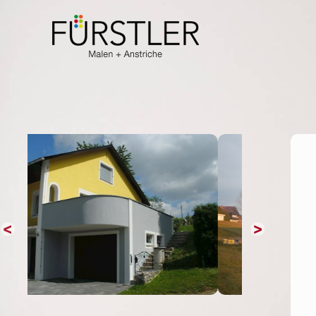
INNENBEREICH
VERSPACHTELUNG
LASURTECHNIKEN
INNENRAUMGESTALTUNG
BRANDSCHUTZBESCHICHTUNG
SCHIMMELBEKÄMPFUNG